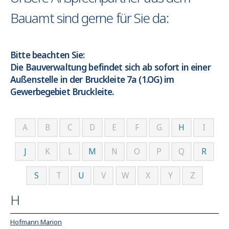
Bauamt sind gerne für Sie da:
Bitte beachten Sie:
Die Bauverwaltung befindet sich ab sofort in einer
Außenstelle in der Bruckleite 7a (1.OG) im
Gewerbegebiet Bruckleite.
A
B
C
D
E
F
G
H
I
J
K
L
M
N
O
P
Q
R
S
T
U
V
W
X
Y
Z
H
Hofmann Marion