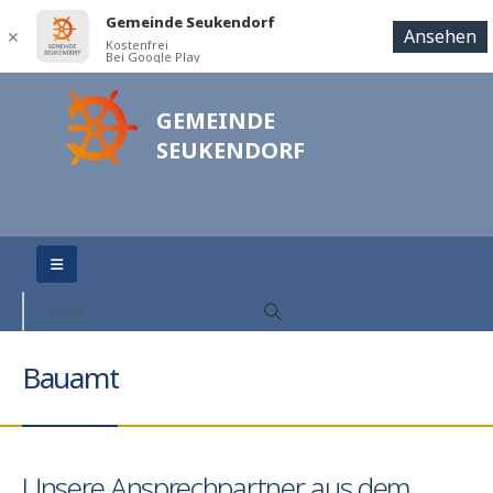
Gemeinde Seukendorf
Ansehen
✕
Kostenfrei
Bei Google Play
GEMEINDE
SEUKENDORF
Bauamt
Unsere Ansprechpartner aus dem