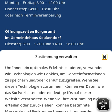
Montag – Freitag 8:00 – 12:00 Uhr
Donnerstag: 14:00 – 18:00 Uhr
oder nach Terminvereinbarung
Öffnungszeiten Bürgeramt
im Gemeindehaus Seukendorf
Dienstag: 8:00 – 12:00 und 14:00 – 16:00 Uhr
RECHTLICHES
Zustimmung verwalten
Kontaktformular
Um Ihnen ein optimales Erlebnis zu bieten, verwenden
wir Technologien wie Cookies, um Geräteinformationen
Impressum
zu speichern und/oder darauf zuzugreifen. Wenn Sie
Datenschutz
diesen Technologien zustimmen, können wir Daten wie
das Surfverhalten oder eindeutige IDs auf dieser
Cookie-Richtlinie (EU)
Website verarbeiten. Wenn Sie Ihre Zustimmung nicht
Sitemap
erteilen oder zurückziehen, können bestimmte
Merkmale und Funktionen beeinträchtigt werden.