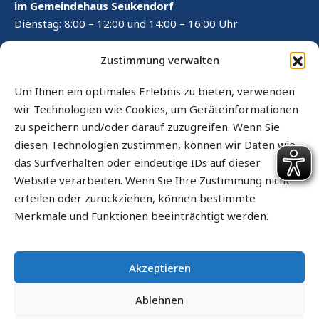
im Gemeindehaus Seukendorf
Dienstag: 8:00 – 12:00 und 14:00 – 16:00 Uhr
RECHTLICHES
Zustimmung verwalten
Kontaktformular
Um Ihnen ein optimales Erlebnis zu bieten, verwenden
wir Technologien wie Cookies, um Geräteinformationen
Impressum
zu speichern und/oder darauf zuzugreifen. Wenn Sie
Datenschutz
diesen Technologien zustimmen, können wir Daten wie
das Surfverhalten oder eindeutige IDs auf dieser
Cookie-Richtlinie (EU)
Website verarbeiten. Wenn Sie Ihre Zustimmung nicht
Sitemap
erteilen oder zurückziehen, können bestimmte
Merkmale und Funktionen beeinträchtigt werden.
Barrierefrei
Informationen in leichter Sprache
Akzeptieren
RIS
Ablehnen