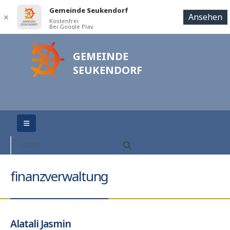
Gemeinde Seukendorf
Ansehen
✕
Kostenfrei
Bei Google Play
GEMEINDE
SEUKENDORF
finanzverwaltung
Alatali Jasmin