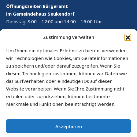
Öffnungszeiten Bürgeramt
im Gemeindehaus Seukendorf
Dienstag: 8:00 – 12:00 und 14:00 – 16:00 Uhr
RECHTLICHES
Zustimmung verwalten
Kontaktformular
Um Ihnen ein optimales Erlebnis zu bieten, verwenden
wir Technologien wie Cookies, um Geräteinformationen
Impressum
zu speichern und/oder darauf zuzugreifen. Wenn Sie
Datenschutz
diesen Technologien zustimmen, können wir Daten wie
das Surfverhalten oder eindeutige IDs auf dieser
Cookie-Richtlinie (EU)
Website verarbeiten. Wenn Sie Ihre Zustimmung nicht
Sitemap
erteilen oder zurückziehen, können bestimmte
Merkmale und Funktionen beeinträchtigt werden.
Barrierefrei
Informationen in leichter Sprache
Akzeptieren
RIS