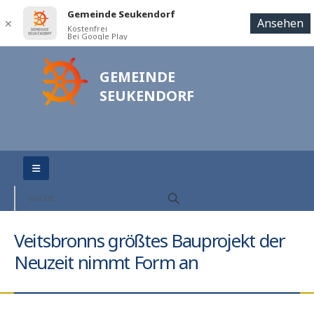
Gemeinde Seukendorf
Ansehen
✕
Kostenfrei
Bei Google Play
GEMEINDE
SEUKENDORF
Veitsbronns größtes Bauprojekt der
Neuzeit nimmt Form an