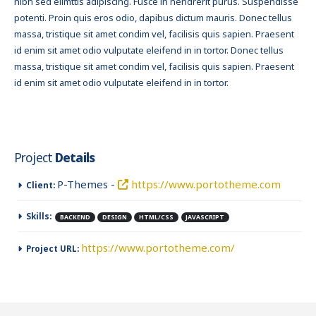
nibh sed elimttis adipiscing. Fusce in hendrerit purus. Suspendisse
potenti. Proin quis eros odio, dapibus dictum mauris. Donec tellus
massa, tristique sit amet condim vel, facilisis quis sapien. Praesent
id enim sit amet odio vulputate eleifend in in tortor. Donec tellus
massa, tristique sit amet condim vel, facilisis quis sapien. Praesent
id enim sit amet odio vulputate eleifend in in tortor.
Project
Details
P-Themes -
https://www.portotheme.com
Client:
Skills:
BACKEND
DESIGN
HTML/CSS
JAVASCRIPT
https://www.portotheme.com/
Project URL: