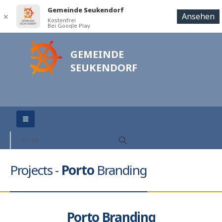
Gemeinde Seukendorf
Ansehen
✕
Kostenfrei
Bei Google Play
GEMEINDE
SEUKENDORF
Projects -
Porto
Branding
Porto
Branding