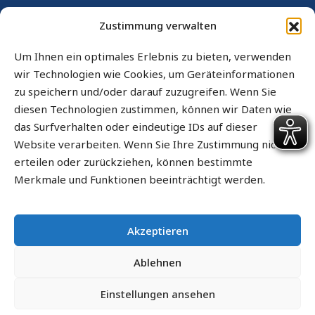
RECHTLICHES
Zustimmung verwalten
Kontaktformular
Um Ihnen ein optimales Erlebnis zu bieten, verwenden
wir Technologien wie Cookies, um Geräteinformationen
Impressum
zu speichern und/oder darauf zuzugreifen. Wenn Sie
Datenschutz
diesen Technologien zustimmen, können wir Daten wie
das Surfverhalten oder eindeutige IDs auf dieser
Cookie-Richtlinie (EU)
Website verarbeiten. Wenn Sie Ihre Zustimmung nicht
Sitemap
erteilen oder zurückziehen, können bestimmte
Merkmale und Funktionen beeinträchtigt werden.
Barrierefrei
Informationen in leichter Sprache
Akzeptieren
RIS
Ablehnen
Einstellungen ansehen