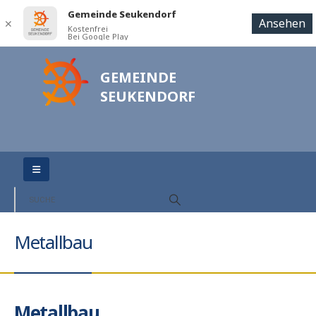
Gemeinde Seukendorf
Ansehen
✕
Kostenfrei
Bei Google Play
GEMEINDE
SEUKENDORF
Metallbau
Metallbau