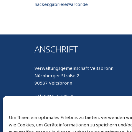
hacker.gabriele@arcor.de
ANSCHRIFT
Verwaltungsgemeinschaft Veitsbronn
Nürnberger Straße 2
90587 Veitsbronn
Tel.: 0911 75208-0
Fax: 0911 75208-800
E-Mail: gemeinde@seukendorf.de
Um Ihnen ein optimales Erlebnis zu bieten, verwenden wi
wie Cookies, um Geräteinformationen zu speichern und/o