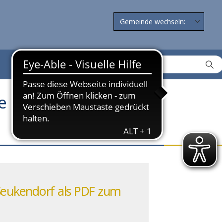
re Posaunenchor
 Seukendorf als PDF zum