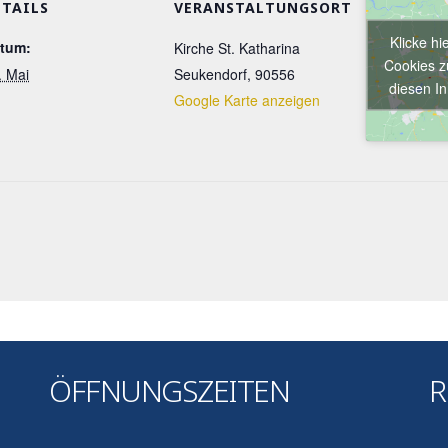
ETAILS
VERANSTALTUNGSORT
Klicke hi
tum:
Kirche St. Katharina
Cookies z
. Mai
Seukendorf
,
90556
diesen In
Google Karte anzeigen
ÖFFNUNGSZEITEN
R