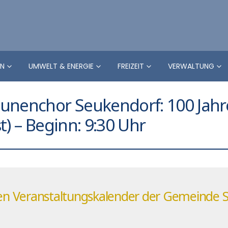
EN
UMWELT & ENERGIE
FREIZEIT
VERWALTUNG
aunenchor Seukendorf: 100 Jah
t) – Beginn: 9:30 Uhr
llen Veranstaltungskalender der Gemeinde