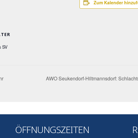
Zum Kalender hinzu
LTER
s SV
hr
AWO Seukendorf-Hiltmannsdorf: Schlacht
ÖFFNUNGSZEITEN
R