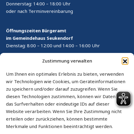
Donnerstag: 14:00 – 18:00 Uhr
oder nach Terminvereinbarung
Öffnungszeiten Bürgeramt
im Gemeindehaus Seukendorf
Dienstag: 8:00 – 12:00 und 14:00 – 16:00 Uhr
RECHTLICHES
Zustimmung verwalten
Kontaktformular
Um Ihnen ein optimales Erlebnis zu bieten, verwenden
wir Technologien wie Cookies, um Geräteinformationen
Impressum
zu speichern und/oder darauf zuzugreifen. Wenn Sie
Datenschutz
diesen Technologien zustimmen, können wir Daten wie
das Surfverhalten oder eindeutige IDs auf dieser
Cookie-Richtlinie (EU)
Website verarbeiten. Wenn Sie Ihre Zustimmung nicht
Sitemap
erteilen oder zurückziehen, können bestimmte
Merkmale und Funktionen beeinträchtigt werden.
Barrierefrei